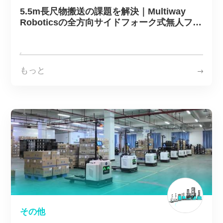
Multiway について
5.5m長尺物搬送の課題を解決｜Multiway
Roboticsの全方向サイドフォーク式無人フォ
ークリフトMW-O30がエレベーター製造企業
のスマート物流化を支援
CN
EN
KR
ES
もっと
DE
その他