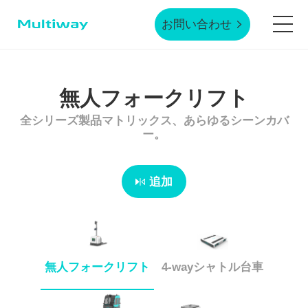
お問い合わせ
ホームページ
無人フォークリフト
全シリーズ製品マトリックス、あらゆるシーンカバ
製品技術
ー。
応用シーン
追加
業界事例
無人フォークリフト
4-wayシャトル台車
サービスサポート