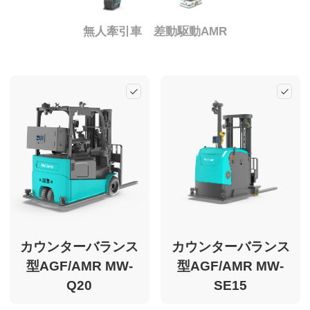
Multiway について
無人牽引車
差動駆動AMR
CN
EN
KR
ES
Add
Ad
DE
カウンターバランス
カウンターバランス
型AGF/AMR MW-
型AGF/AMR MW-
Q20
SE15