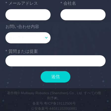
* メールアドレス
* 会社名
お問い合わせ内容
* 質問または提案
送信
著作権© Multiway Robotics (Shenzhen) Co., Ltd. すべての権
利予約。
备案号:
粤ICP备19112506号
公安备案号:
44031102000881