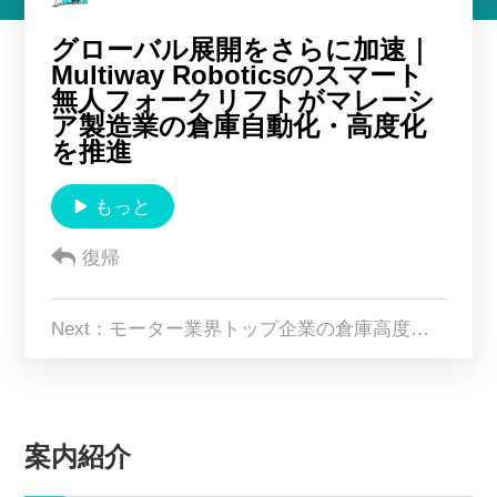
Multiway について
グローバル展開をさらに加速｜
Multiway Roboticsのスマート
無人フォークリフトがマレーシ
CN
EN
KR
ES
ア製造業の倉庫自動化・高度化
を推進
DE
もっと
復帰
Next：モーター業界トップ企業の倉庫高度化の秘訣：Multiway無人フォークリフトが作業効率を2倍に向上
案内紹介