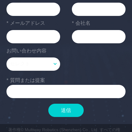
* メールアドレス
* 会社名
お問い合わせ内容
* 質問または提案
送信
著作権© Multiway Robotics (Shenzhen) Co., Ltd. すべての権