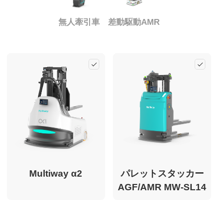
Multiway について
無人牽引車
差動駆動AMR
CN
EN
KR
ES
Add
Ad
DE
Multiway α2
パレットスタッカー
AGF/AMR MW-SL14