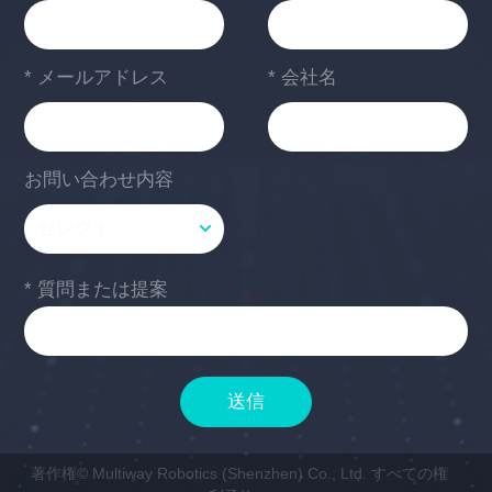
* メールアドレス
* 会社名
お問い合わせ内容
* 質問または提案
送信
著作権© Multiway Robotics (Shenzhen) Co., Ltd. すべての権