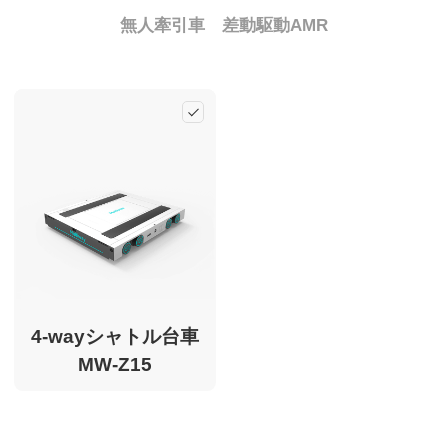
Multiway について
無人牽引車
差動駆動AMR
CN
EN
KR
ES
Add
DE
4-wayシャトル台車
MW-Z15