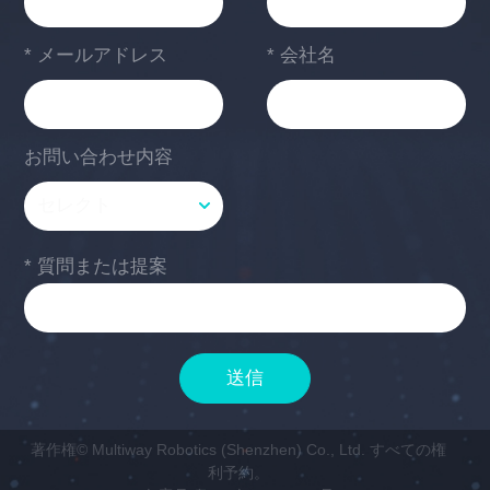
* メールアドレス
* 会社名
お問い合わせ内容
* 質問または提案
送信
著作権© Multiway Robotics (Shenzhen) Co., Ltd. すべての権
利予約。