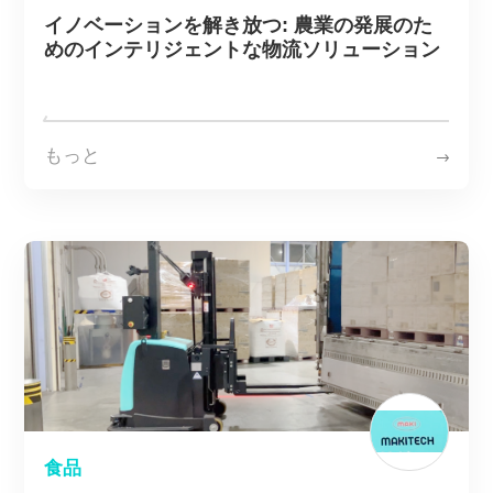
Multiway について
イノベーションを解き放つ: 農業の発展のた
めのインテリジェントな物流ソリューション
CN
EN
KR
ES
もっと
DE
食品