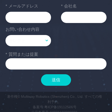
* メールアドレス
* 会社名
お問い合わせ内容
* 質問または提案
送信
著作権© Multiway Robotics (Shenzhen) Co., Ltd. すべての権
利予約。
备案号:
粤ICP备19112506号