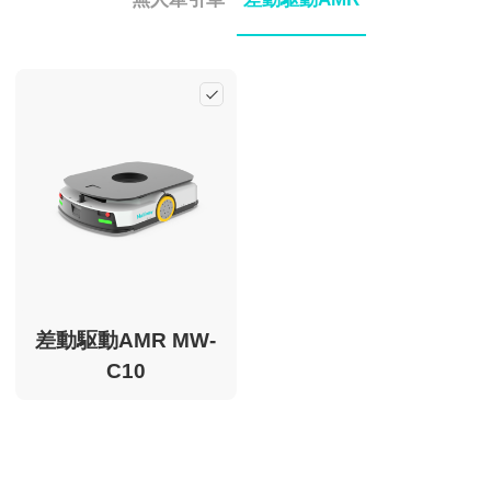
Multiway について
Add
CN
EN
KR
ES
DE
差動駆動AMR MW-
C10