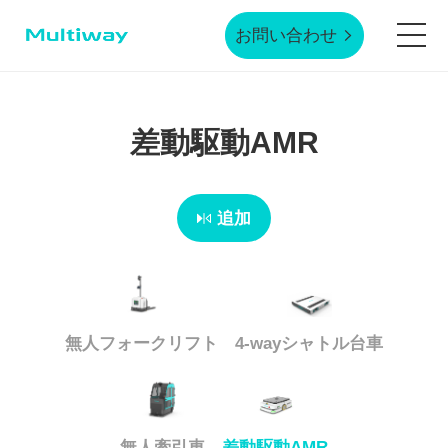
お問い合わせ
ホームページ
差動駆動AMR
製品技術
追加
応用シーン
業界事例
無人フォークリフト
4-wayシャトル台車
サービスサポート
無人牽引車
差動駆動AMR