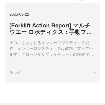
Multiway について
2025-09-22
CN
EN
KR
ES
[Forklift Action Report] マルチ
ウエー ロボティクス：手動フォ
DE
ークリフトに代わるスマートな
圧力にさらされるインターロジスティクス現
選択肢
在、インターロジスティクスは岐路に立ってい
ます。グローバルサプライチェーンの複雑化か
ら顧客要求の高まりに至るまで、製造工場や倉
庫は「より少ないリソースで、より多くを実現
もっと
する」ことを求められています。床...