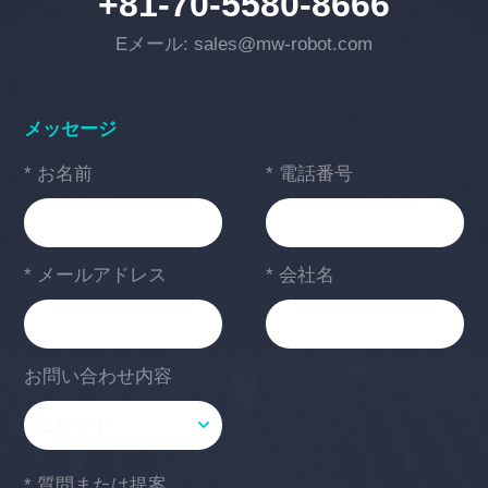
+81-70-5580-8666
Eメール: sales@mw-robot.com
メッセージ
* お名前
* 電話番号
* メールアドレス
* 会社名
お問い合わせ内容
* 質問または提案