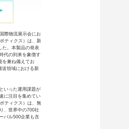
う二大国際物流展示会にお
微ロボティクス）は、新
した。本製品の発表
時代の到来を象徴す
能を兼ね備えてお
搬送領域における新
といった運用課題が
速に注目を集めてい
微ロボティクス）は、無
、世界中の700社
バル500企業も含