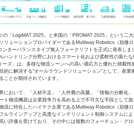
ツの「LogiMAT 2025」と米国の「PROMAT 2025」とい
リューションプロバイダーであるMultiway Robotics（劢
ウンターバランスタイプ無人フォークリフトを正式に発表しま
ルハンドリング分野におけるスマート化および柔軟性の新たな
リーズ」は、多様な物流シーンへの高い適応力と優れた積載性
括的に解決する“オールラウンドソリューション”として、産業
ることが期待されています。
界において、「人材不足」「人件費の高騰」「情報の分断化」
ート物流機器は企業競争力を高める上で不可欠な手段として急
流に特化したハイテク企業であるMultiway Robotics（劢
フルラインアップと高度なインテリジェント制御システムにより
高い評価を受けており、その中には複数のフォーチュン・グロー