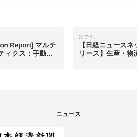
次です:
ction Report] マルチ
【日経ニュースネ
ボティクス：手動フ
リース】生産・物
トに代わるスマー
運転者不足、無人
リフトで現場の課
ニュース