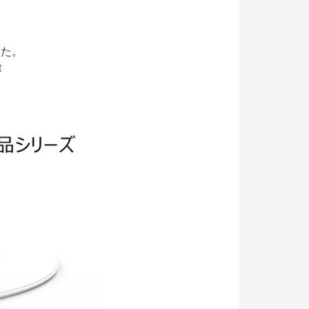
した。
t