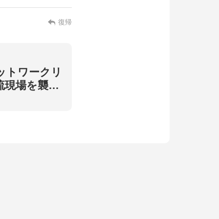
復帰
ットワークリ
流現場を襲う
搬送フォーク
題を解消