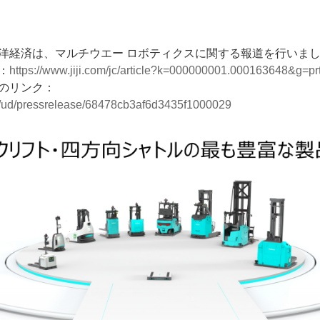
洋経済は、マルチウエー ロボティクスに関する報道を行いま
E
：
https://www.jiji.com/jc/article?k=000000001.000163648&g=pr
のリンク：
net/ud/pressrelease/68478cb3af6d3435f1000029