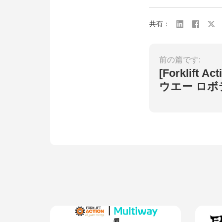
共有：
前の篇です:
[Forklift A
ウエー ロ
ォークリフ
トな選択肢