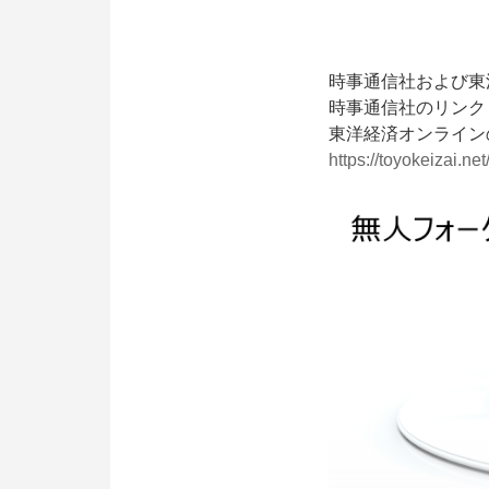
Multiway について
時事通信社および東
CN
EN
KR
ES
D
時事通信社のリンク
東洋経済オンライン
https://toyokeizai.