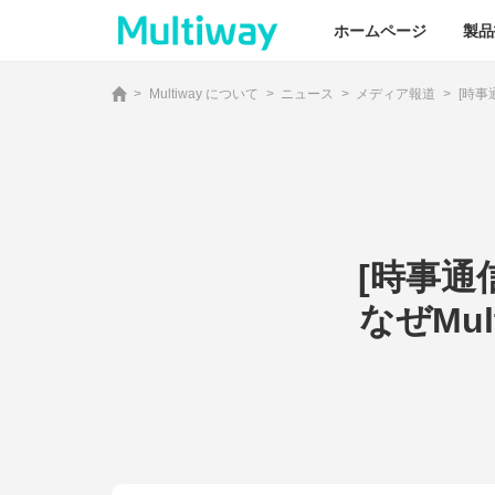
ホームページ
製品
>
Multiway について
>
ニュース
>
メディア報道
>
[時事
ホームページ
製品技術
[時事通
応用シーン
なぜMu
業界事例
サービスサポート