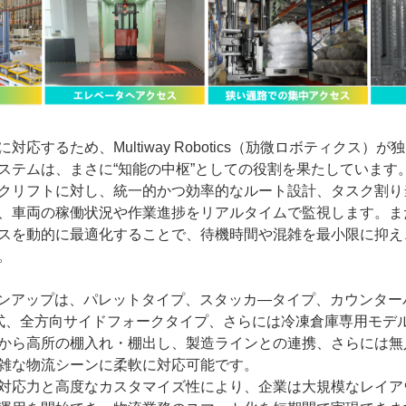
対応するため、Multiway Robotics（劢微ロボティクス）
ステムは、まさに“知能の中枢”としての役割を果たしています
クリフトに対し、統一的かつ効率的なルート設計、タスク割り
、車両の稼働状況や作業進捗をリアルタイムで監視します。ま
スを動的に最適化することで、待機時間や混雑を最小限に抑え
。
品ラインアップは、パレットタイプ、スタッカ―タイプ、カウンタ
式、全方向サイドフォークタイプ、さらには冷凍倉庫専用モデ
から高所の棚入れ・棚出し、製造ラインとの連携、さらには無
雑な物流シーンに柔軟に対応可能です。
対応力と高度なカスタマイズ性により、企業は大規模なレイア