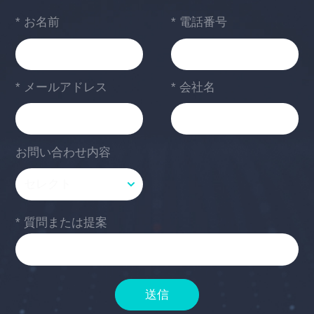
* お名前
* 電話番号
* メールアドレス
* 会社名
お問い合わせ内容
* 質問または提案
送信