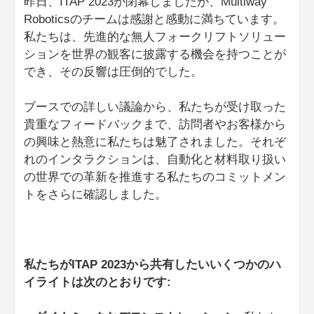
昨日、ITAP 2023が閉幕しましたが、Multiway
Multiway について
Roboticsのチームは感謝と感動に満ちています。
私たちは、先進的な無人フォークリフトソリュー
ションを世界の観客に披露する機会を持つことが
でき、その反響は圧倒的でした。
CN
EN
KR
ES
DE
ブースでの詳しい議論から、私たちが受け取った
貴重なフィードバックまで、訪問者やお客様から
の興味と熱意に私たちは魅了されました。それぞ
れのインタラクションは、自動化と材料取り扱い
の世界での革新を推進する私たちのコミットメン
トをさらに確認しました。
私たちがITAP 2023から共有したいいくつかのハ
イライトは次のとおりです: