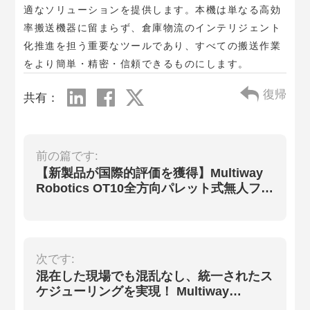
適なソリューションを提供します。本機は単なる高効
率搬送機器に留まらず、倉庫物流のインテリジェント
化推進を担う重要なツールであり、すべての搬送作業
をより簡単・精密・信頼できるものにします。
復帰
共有：
前の篇です:
【新製品が国際的評価を獲得】Multiway
Robotics OT10全方向パレット式無人フォ
ークリフトが、French Design Award
2026を受賞しました。
次です:
混在した現場でも混乱なし、統一されたス
ケジューリングを実現！ Multiway
RoboticsのVDA5050双方向対応により、