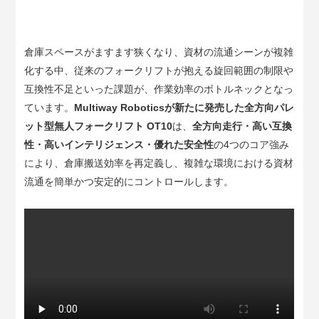
Multiway について
倉庫スペースがますます狭くなり、資材の流通シーンが複雑
化する中、従来のフォークリフトが抱える旋回範囲の制限や
CN
EN
KR
ES
互換性不足といった課題が、作業効率のボトルネックとなっ
DE
ています。
Multiway Roboticsが新たに発売した全方向パレ
ット型無人フォークリフト OT10
は、
全方向走行・高い互換
性・高いインテリジェンス・優れた安全性
の4つのコア強み
により、倉庫搬送効率を再定義し、複雑な環境における資材
流通を簡単かつ安定的にコントロールします。