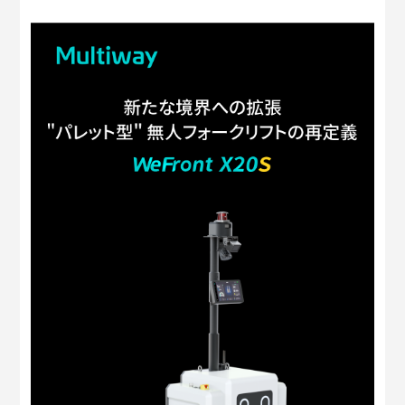
Multiway について
CN
EN
KR
ES
DE