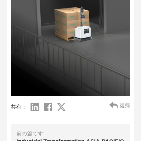
復帰
共有：
前の篇です: