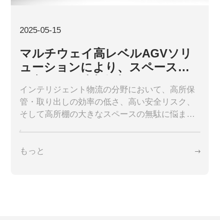
Multiway について
2025-05-15
CN
EN
KR
ES
マルチウェイ高レベルAGVソリ
ューションにより、スペース利
DE
用率が30%以上向上
インテリジェント物流の分野において、高所保
管・取り出しの効率の低さ、高い安全リスク、
そして高所棚の大きなスペースの無駄に悩まさ
れていませんか？Multiway Roboticsの高所保
管・取り出しAGVフォークリフトソリューショ
もっと
ンは、革新的な技術で従来の制約を打ち破り、
保管スペースの利用率を30%以上向上させ、安
全性と効率性の双方を実現するWin-Winの関係
を実現します。