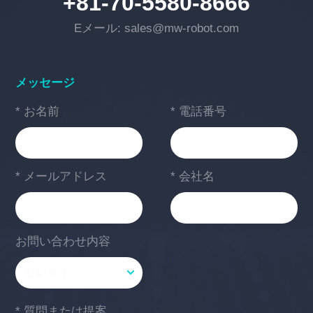
+81-70-5580-8666
Eメール: sales@mw-robot.com
メッセージ
* お名前
* 電話番号
* メールアドレス
* 会社名
お問い合わせ内容
* 質問または提案