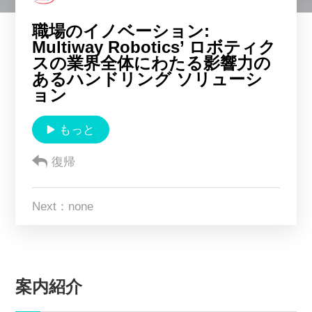
Multiway について
職場のイノベーション:
Multiway Robotics’ ロボティク
スの業界全体にわたる影響力の
CN
EN
KR
ES
あるハンドリング ソリューシ
ョン
DE
もっと
復帰
Next：none
案内紹介