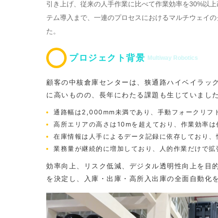
引き上げ、従来の人手作業に比べて作業効率を30%以
テム導入まで、一連のプロセスにおけるマルチウェイの
た。
プロジェクト背景
Multiway Robotics
顧客の中核倉庫センターは、狭通路ハイベイラッ
に高いものの、長年にわたる課題も生じていまし
通路幅は2,000mm未満であり、手動フォークリ
高所エリアの高さは10mを超えており、作業効率
在庫情報は人手によるデータ記録に依存しており、
業務量が継続的に増加しており、人的作業だけで拡
効率向上、リスク低減、デジタル透明性向上を目
を決定し、入庫・出庫・高所入出庫の全面自動化