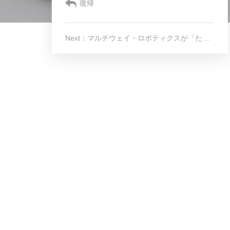
Multiway について
復帰
Next：マルチウェイ・ロボティクスが「たばこ企業」の場内物流のスピード向上と効率化を実現
CN
EN
KR
ES
D