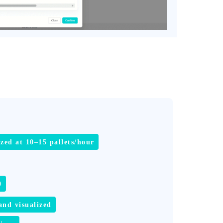
zed at 10–15 pallets/hour
0
and visualized