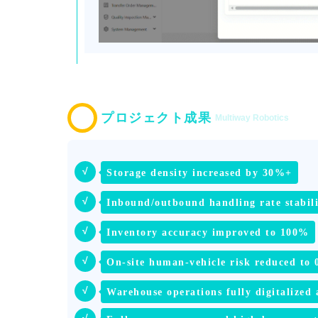
プロジェクト成果
Multiway Robotics
√
Storage density increased by 30%+
√
Inbound/outbound handling rate stabili
√
Inventory accuracy improved to 100%
√
On-site human-vehicle risk reduced to 
√
Warehouse operations fully digitalized 