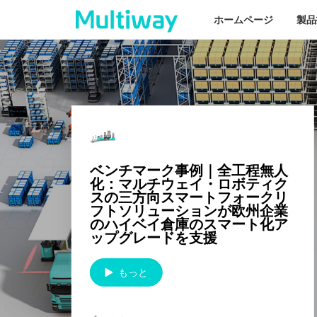
ホームページ
製品
ホームページ
製品技術
ベンチマーク事例｜全工程無人
応用シーン
化：マルチウェイ・ロボティク
スの三方向スマートフォークリ
フトソリューションが欧州企業
のハイベイ倉庫のスマート化ア
業界事例
ップグレードを支援
サービスサポート
もっと