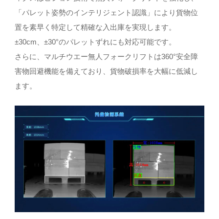
「パレット姿勢のインテリジェント認識」により貨物位
置を素早く特定して精確な入出庫を実現します。
±30cm、±30°のパレットずれにも対応可能です。
さらに、マルチウエー無人フォークリフトは360°安全障
害物回避機能を備えており、貨物破損率を大幅に低減し
ます。