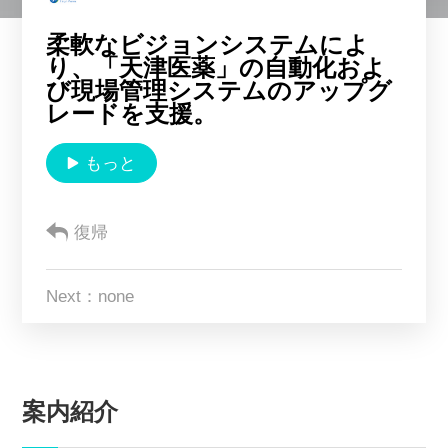
Multiway について
柔軟なビジョンシステムによ
り、「天津医薬」の自動化およ
び現場管理システムのアップグ
CN
EN
KR
ES
レードを支援。
DE
もっと
復帰
Next：none
案内紹介